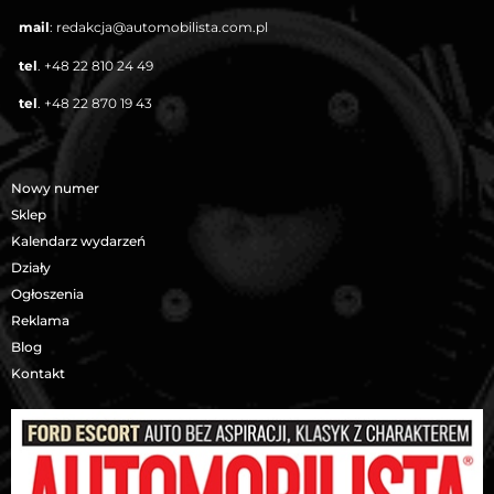
mail
:
redakcja@automobilista.com.pl
tel
.
+48 22 810 24 49
tel
.
+48 22 870 19 43
Nowy numer
Sklep
Kalendarz wydarzeń
Działy
Ogłoszenia
Reklama
Blog
Kontakt