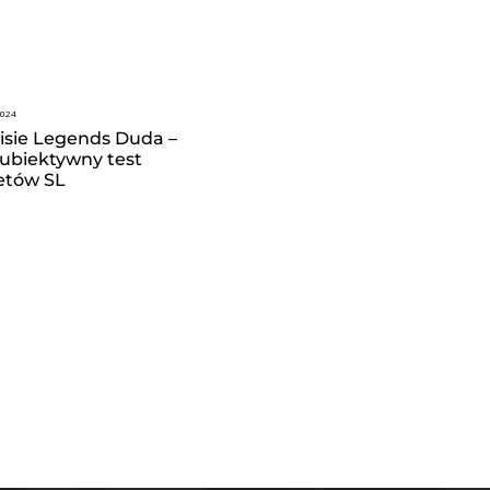
2024
isie Legends Duda –
subiektywny test
etów SL