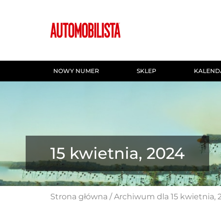
NOWY NUMER
SKLEP
KALEND
15 kwietnia, 2024
Strona główna
/
Archiwum dla 15 kwietnia, 