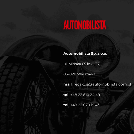
Automobilista Sp. z o.o.
ul. Mińska 65 lok. 217,
03-828 Warszawa
mail
:
redakcja@automobilista.com.pl
tel
.
+48 22 810 24 49
tel
.
+48 22 870 19 43