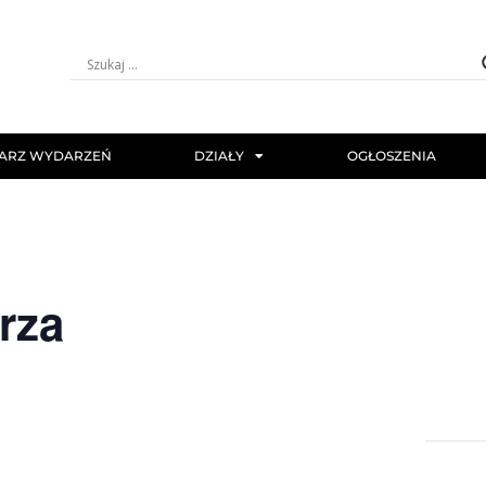
ARZ WYDARZEŃ
DZIAŁY
OGŁOSZENIA
rza