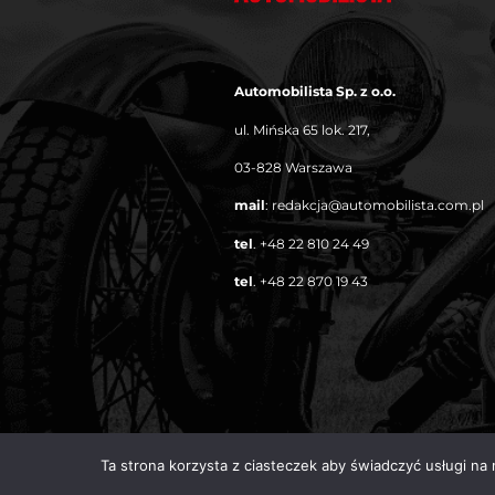
Automobilista Sp. z o.o.
ul. Mińska 65 lok. 217,
03-828 Warszawa
mail
:
redakcja@automobilista.com.pl
tel
.
+48 22 810 24 49
tel
.
+48 22 870 19 43
Ta strona korzysta z ciasteczek aby świadczyć usługi na