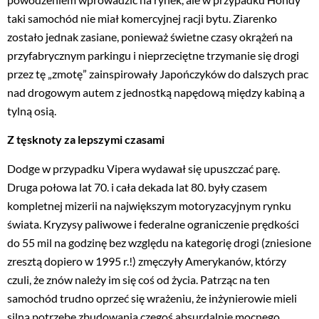
taki samochód nie miał komercyjnej racji bytu. Ziarenko
zostało jednak zasiane, ponieważ świetne czasy okrążeń na
przyfabrycznym parkingu i nieprzeciętne trzymanie się drogi
przez tę „zmotę” zainspirowały Japończyków do dalszych prac
nad drogowym autem z jednostką napędową między kabiną a
tylną osią.
Z tęsknoty za lepszymi czasami
Dodge w przypadku Vipera wydawał się upuszczać parę.
Druga połowa lat 70. i cała dekada lat 80. były czasem
kompletnej mizerii na największym motoryzacyjnym rynku
świata. Kryzysy paliwowe i federalne ograniczenie prędkości
do 55 mil na godzinę bez względu na kategorię drogi (zniesione
zresztą dopiero w 1995 r.!) zmęczyły Amerykanów, którzy
czuli, że znów należy im się coś od życia. Patrząc na ten
samochód trudno oprzeć się wrażeniu, że inżynierowie mieli
silną potrzebę zbudowania czegoś absurdalnie mocnego,