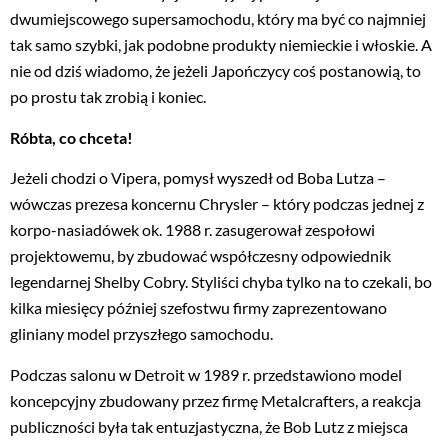
dwumiejscowego supersamochodu, który ma być co najmniej
tak samo szybki, jak podobne produkty niemieckie i włoskie. A
nie od dziś wiadomo, że jeżeli Japończycy coś postanowią, to
po prostu tak zrobią i koniec.
Róbta, co chceta!
Jeżeli chodzi o Vipera, pomysł wyszedł od Boba Lutza –
wówczas prezesa koncernu Chrysler – który podczas jednej z
korpo-nasiadówek ok. 1988 r. zasugerował zespołowi
projektowemu, by zbudować współczesny odpowiednik
legendarnej Shelby Cobry. Styliści chyba tylko na to czekali, bo
kilka miesięcy później szefostwu firmy zaprezentowano
gliniany model przyszłego samochodu.
Podczas salonu w Detroit w 1989 r. przedstawiono model
koncepcyjny zbudowany przez firmę Metalcrafters, a reakcja
publiczności była tak entuzjastyczna, że Bob Lutz z miejsca