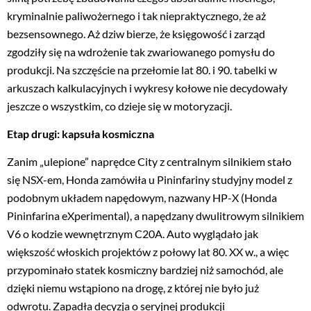
kryminalnie paliwożernego i tak niepraktycznego, że aż
bezsensownego. Aż dziw bierze, że księgowość i zarząd
zgodziły się na wdrożenie tak zwariowanego pomysłu do
produkcji. Na szczęście na przełomie lat 80. i 90. tabelki w
arkuszach kalkulacyjnych i wykresy kołowe nie decydowały
jeszcze o wszystkim, co dzieje się w motoryzacji.
Etap drugi: kapsuła kosmiczna
Zanim „ulepione” naprędce City z centralnym silnikiem stało
się NSX-em, Honda zamówiła u Pininfariny studyjny model z
podobnym układem napędowym, nazwany HP-X (Honda
Pininfarina eXperimental), a napędzany dwulitrowym silnikiem
V6 o kodzie wewnętrznym C20A. Auto wyglądało jak
większość włoskich projektów z połowy lat 80. XX w., a więc
przypominało statek kosmiczny bardziej niż samochód, ale
dzięki niemu wstąpiono na drogę, z której nie było już
odwrotu. Zapadła decyzja o seryjnej produkcji