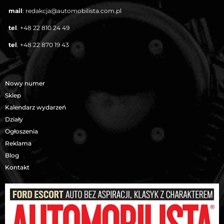
mail
:
redakcja@automobilista.com.pl
tel
.
+48 22 810 24 49
tel
.
+48 22 870 19 43
Nowy numer
Sklep
Kalendarz wydarzeń
Działy
Ogłoszenia
Reklama
Blog
Kontakt