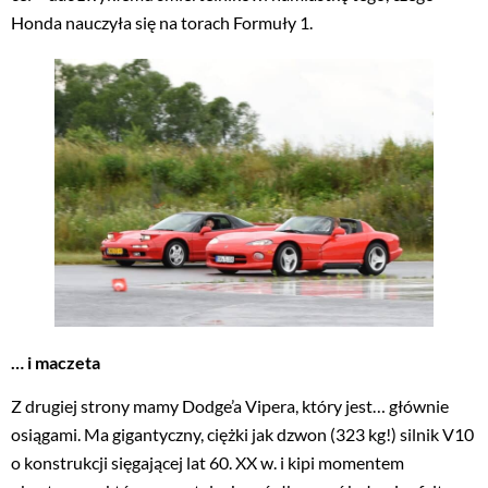
Honda nauczyła się na torach Formuły 1.
… i maczeta
Z drugiej strony mamy Dodge’a Vipera, który jest… głównie
osiągami. Ma gigantyczny, ciężki jak dzwon (323 kg!) silnik V10
o konstrukcji sięgającej lat 60. XX w. i kipi momentem