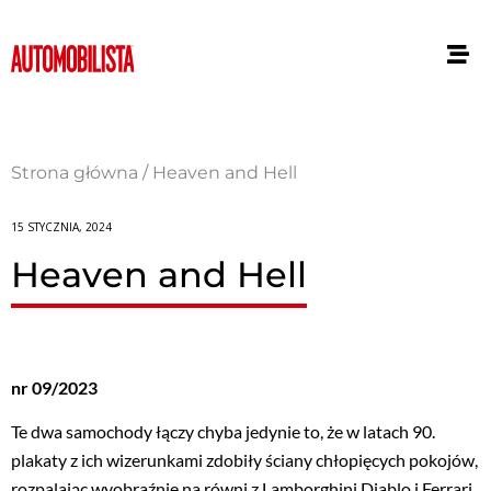
Strona główna
/
Heaven and Hell
15 STYCZNIA, 2024
Heaven and Hell
nr 09/2023
Te dwa samochody łączy chyba jedynie to, że w latach 90.
plakaty z ich wizerunkami zdobiły ściany chłopięcych pokojów,
rozpalając wyobraźnię na równi z Lamborghini Diablo i Ferrari