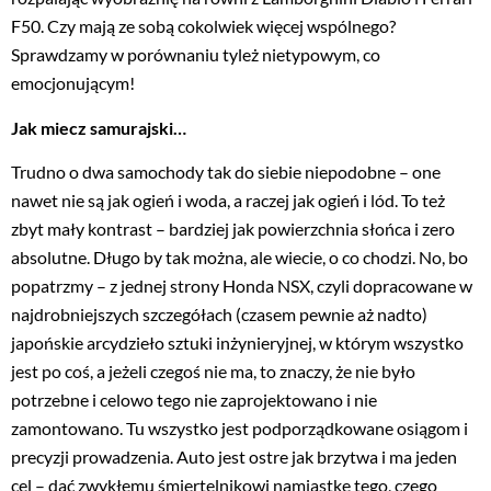
F50. Czy mają ze sobą cokolwiek więcej wspólnego?
Sprawdzamy w porównaniu tyleż nietypowym, co
emocjonującym!
Jak miecz samurajski…
Trudno o dwa samochody tak do siebie niepodobne – one
nawet nie są jak ogień i woda, a raczej jak ogień i lód. To też
zbyt mały kontrast – bardziej jak powierzchnia słońca i zero
absolutne. Długo by tak można, ale wiecie, o co chodzi. No, bo
popatrzmy – z jednej strony Honda NSX, czyli dopracowane w
najdrobniejszych szczegółach (czasem pewnie aż nadto)
japońskie arcydzieło sztuki inżynieryjnej, w którym wszystko
jest po coś, a jeżeli czegoś nie ma, to znaczy, że nie było
potrzebne i celowo tego nie zaprojektowano i nie
zamontowano. Tu wszystko jest podporządkowane osiągom i
precyzji prowadzenia. Auto jest ostre jak brzytwa i ma jeden
cel – dać zwykłemu śmiertelnikowi namiastkę tego, czego