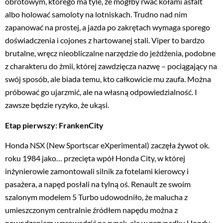
obrotowym, którego ma tyle, że mógłby rwać kołami asfalt
albo holować samoloty na lotniskach. Trudno nad nim
zapanować na prostej, a jazda po zakrętach wymaga sporego
doświadczenia i cojones z hartowanej stali. Viper to bardzo
brutalne, wręcz nieobliczalne narzędzie do jeżdżenia, podobne
z charakteru do żmii, której zawdzięcza nazwę – pociągający na
swój sposób, ale biada temu, kto całkowicie mu zaufa. Można
próbować go ujarzmić, ale na własną odpowiedzialność. I
zawsze będzie ryzyko, że ukąsi.
Etap pierwszy: FrankenCity
Honda NSX (New Sportscar eXperimental) zaczęła żywot ok.
roku 1984 jako… przecięta wpół Honda City, w której
inżynierowie zamontowali silnik za fotelami kierowcy i
pasażera, a napęd posłali na tylną oś. Renault ze swoim
szalonym modelem 5 Turbo udowodniło, że malucha z
umieszczonym centralnie źródłem napędu można z
powodzeniem wprowadzić na rynek, ale w przypadku Hondy