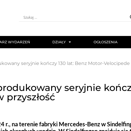
ARZ WYDARZEŃ
DZIAŁY
OGŁOSZENIA
owany seryjnie kończy 130 lat: Benz Motor-Velocipede 
odukowany seryjnie kończy
 przyszłość
4 r., na terenie fabryki Mercedes-Benz w Sindelfi