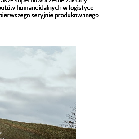
ę także supernowoczesne zakłady
botów humanoidalnych w logistyce
e pierwszego seryjnie produkowanego