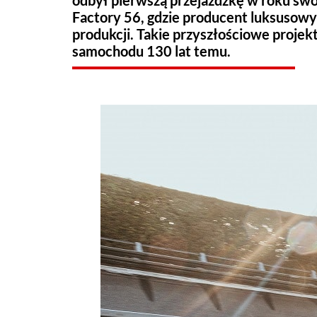
odbył pierwszą przejażdżkę w roku swo
Factory 56, gdzie producent luksusow
produkcji. Takie przyszłościowe proje
samochodu 130 lat temu.