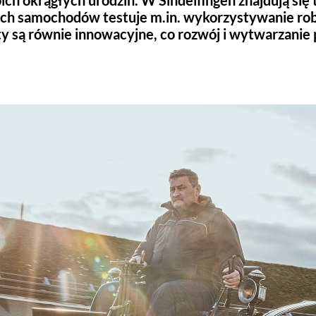
ich okrągłych urodzin. W Sindelfingen znajdują si
ych samochodów testuje m.in. wykorzystywanie ro
kty są równie innowacyjne, co rozwój i wytwarzani