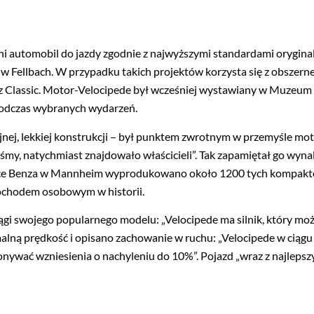
i automobil do jazdy zgodnie z najwyższymi standardami oryginal
Fellbach. W przypadku takich projektów korzysta się z obszernej
z Classic. Motor-Velocipede był wcześniej wystawiany w Muzeum 
odczas wybranych wydarzeń.
nej, lekkiej konstrukcji – był punktem zwrotnym w przemyśle mo
my, natychmiast znajdowało właścicieli”. Tak zapamiętał go wyn
yce Benza w Mannheim wyprodukowano około 1200 tych kompaktowy
chodem osobowym w historii.
siągi swojego popularnego modelu: „Velocipede ma silnik, który m
ną prędkość i opisano zachowanie w ruchu: „Velocipede w ciągu g
onywać wzniesienia o nachyleniu do 10%”. Pojazd „wraz z najlep