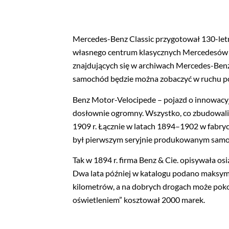
Mercedes-Benz Classic przygotował 130-letn
własnego centrum klasycznych Mercedesów w 
znajdujących się w archiwach Mercedes-Ben
samochód będzie można zobaczyć w ruchu p
Benz Motor-Velocipede – pojazd o innowacyj
dosłownie ogromny. Wszystko, co zbudowaliś
1909 r. Łącznie w latach 1894–1902 w fabr
był pierwszym seryjnie produkowanym samo
Tak w 1894 r. firma Benz & Cie. opisywała o
Dwa lata później w katalogu podano maksymal
kilometrów, a na dobrych drogach może pok
oświetleniem” kosztował 2000 marek.