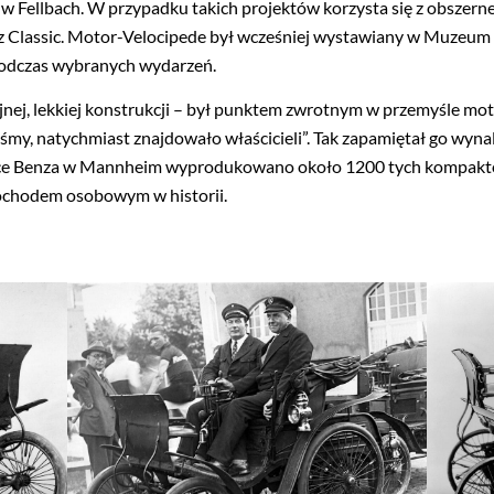
Fellbach. W przypadku takich projektów korzysta się z obszernej
z Classic. Motor-Velocipede był wcześniej wystawiany w Muzeum 
odczas wybranych wydarzeń.
nej, lekkiej konstrukcji – był punktem zwrotnym w przemyśle mo
my, natychmiast znajdowało właścicieli”. Tak zapamiętał go wyn
yce Benza w Mannheim wyprodukowano około 1200 tych kompaktowy
chodem osobowym w historii.