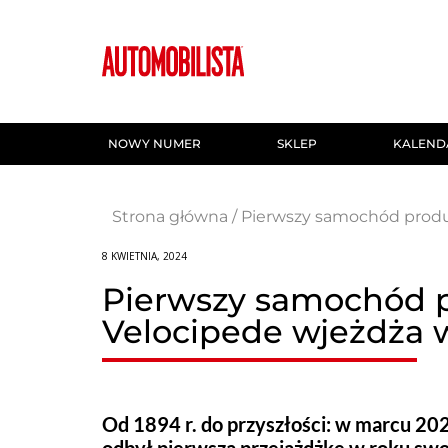
NOWY NUMER
SKLEP
KALEND
Strona główna
/
Pierwszy samochód produk
8 KWIETNIA, 2024
Pierwszy samochód pr
Velocipede wjeżdża w
Od 1894 r. do przyszłości: w marcu 202