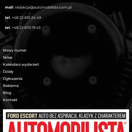
mail
:
redakcja@automobilista.com.pl
tel
.
+48 22 810 24 49
tel
.
+48 22 870 19 43
Nowy numer
Sklep
Kalendarz wydarzeń
Działy
Ogłoszenia
Reklama
Blog
Kontakt